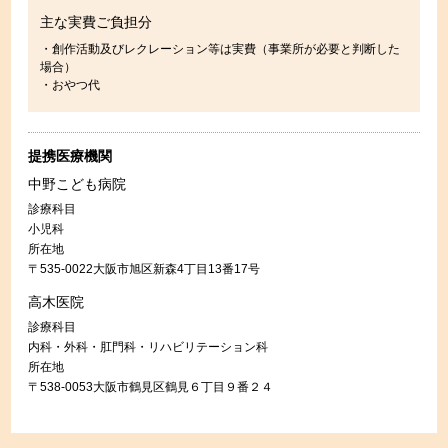
主な実費ご負担分
・創作活動及びレクレーション等は実費（事業所が必要と判断した
場合）
・おやつ代
提携医療機関
中野こども病院
診療科目
小児科
所在地
〒535-0022大阪市旭区新森4丁目13番17号
高木医院
診療科目
内科・外科・肛門科・リハビリテーション科
所在地
〒538-0053大阪市鶴見区鶴見６丁目９番２４