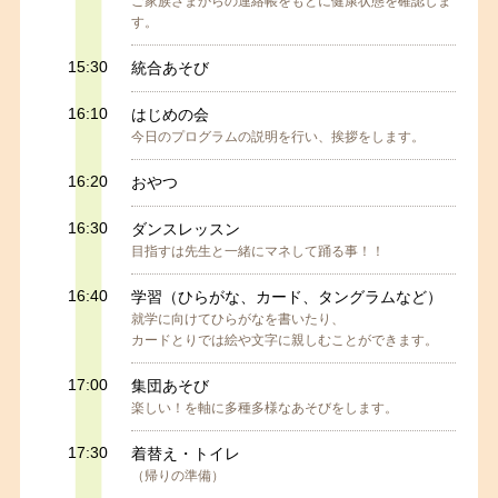
ご家族さまからの連絡帳をもとに健康状態を確認しま
す。
15:30
統合あそび
16:10
はじめの会
今日のプログラムの説明を行い、挨拶をします。
16:20
おやつ
16:30
ダンスレッスン
目指すは先生と一緒にマネして踊る事！！
16:40
学習（ひらがな、カード、タングラムなど）
就学に向けてひらがなを書いたり、
カードとりでは絵や文字に親しむことができます。
17:00
集団あそび
楽しい！を軸に多種多様なあそびをします。
17:30
着替え・トイレ
（帰りの準備）