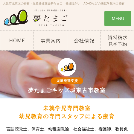
大阪市城東区の療育・児童発達支援夢たまご｜発達障がい・ADHDなどの未就学児向け療育
MENU
児童発達支援
夢たまごキッズ城東古市教室
未就学児専門教室
幼児教育の専門スタッフによる療育
言語聴覚士、保育士、幼稚園教諭、社会福祉士、看護師、教員免