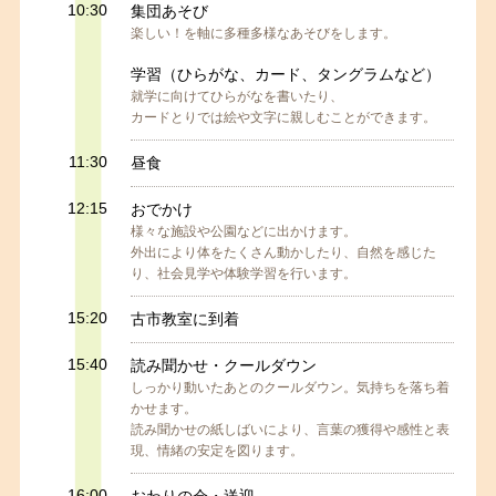
10:30
集団あそび
楽しい！を軸に多種多様なあそびをします。
学習（ひらがな、カード、タングラムなど）
就学に向けてひらがなを書いたり、
カードとりでは絵や文字に親しむことができます。
11:30
昼食
12:15
おでかけ
様々な施設や公園などに出かけます。
外出により体をたくさん動かしたり、自然を感じた
り、社会見学や体験学習を行います。
15:20
古市教室に到着
15:40
読み聞かせ・クールダウン
しっかり動いたあとのクールダウン。気持ちを落ち着
かせます。
読み聞かせの紙しばいにより、言葉の獲得や感性と表
現、情緒の安定を図ります。
16:00