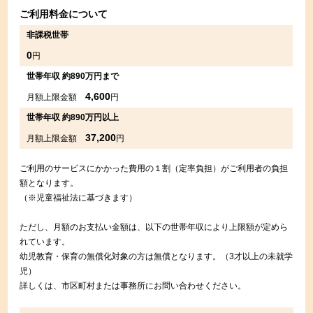
ご利用料金について
非課税世帯
0
円
世帯年収 約890万円まで
4,600
月額上限金額
円
世帯年収 約890万円以上
37,200
月額上限金額
円
ご利用のサービスにかかった費用の１割（定率負担）がご利用者の負担
額となります。
（※児童福祉法に基づきます）
ただし、月額のお支払い金額は、以下の世帯年収により上限額が定めら
れています。
幼児教育・保育の無償化対象の方は無償となります。（3才以上の未就学
児）
詳しくは、市区町村または事務所にお問い合わせください。