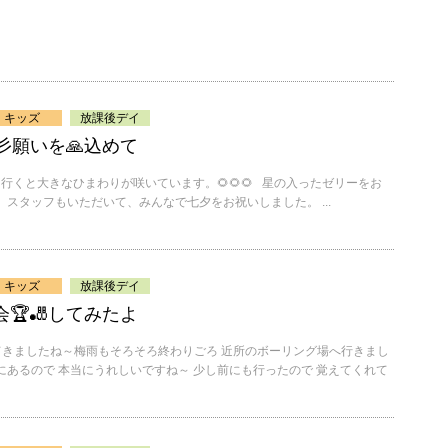
キッズ
放課後デイ
彡願いを🙏込めて
緑地に行くと大きなひまわりが咲いています。🌻🌻🌻 星の入ったゼリーをお
 スタッフもいただいて、みんなで七夕をお祝いしました。 ...
キッズ
放課後デイ
🏆🎳してみたよ
くなってきましたね～梅雨もそろそろ終わりごろ 近所のボーリング場へ行きまし
にあるので 本当にうれしいですね～ 少し前にも行ったので 覚えてくれて