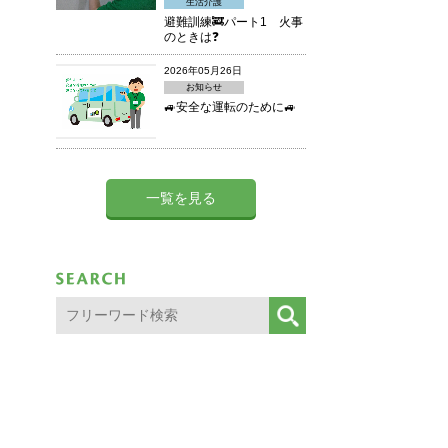
生活介護
避難訓練🚒パート1 火事
のときは❓
2026年05月26日
お知らせ
🚙安全な運転のために🚙
一覧を見る