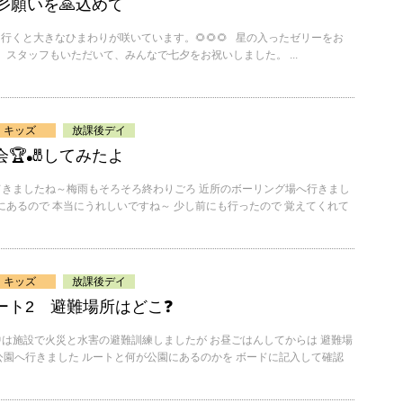
彡願いを🙏込めて
緑地に行くと大きなひまわりが咲いています。🌻🌻🌻 星の入ったゼリーをお
 スタッフもいただいて、みんなで七夕をお祝いしました。 ...
キッズ
放課後デイ
🏆🎳してみたよ
くなってきましたね～梅雨もそろそろ終わりごろ 近所のボーリング場へ行きまし
にあるので 本当にうれしいですね～ 少し前にも行ったので 覚えてくれて
キッズ
放課後デイ
ート2 避難場所はどこ❓
 午前中は施設で火災と水害の避難訓練しましたが お昼ごはんしてからは 避難場
園へ行きました ルートと何が公園にあるのかを ボードに記入して確認