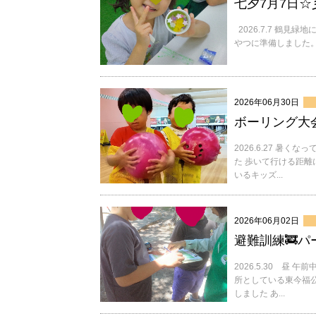
七夕7月7日☆
2026.7.7 鶴見
やつに準備しました。
2026年06月30日
ボーリング大会
2026.6.27 暑
た 歩いて行ける距離
いるキッズ...
2026年06月02日
避難訓練🚒パ
2026.5.30 昼
所としている東今福公
しました あ...