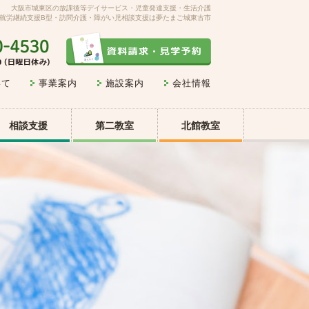
大阪市城東区の放課後等デイサービス・児童発達支援・生活介護
就労継続支援B型・訪問介護・障がい児相談支援は夢たまご城東古市
いて
事業案内
施設案内
会社情報
相談支援
第二教室
北館教室