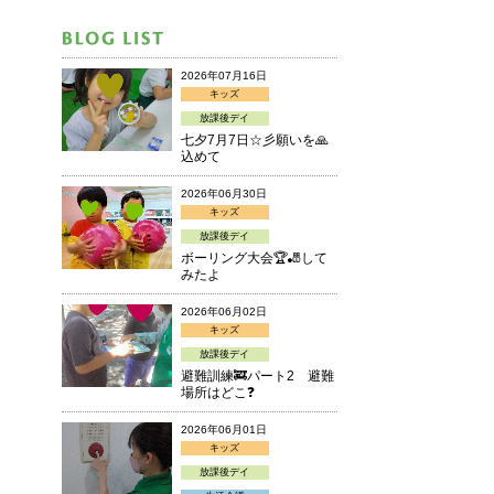
2026年07月16日
キッズ
放課後デイ
七夕7月7日☆彡願いを🙏
込めて
2026年06月30日
キッズ
放課後デイ
ボーリング大会🏆🎳して
みたよ
2026年06月02日
キッズ
放課後デイ
避難訓練🚒パート2 避難
場所はどこ❓
2026年06月01日
キッズ
放課後デイ