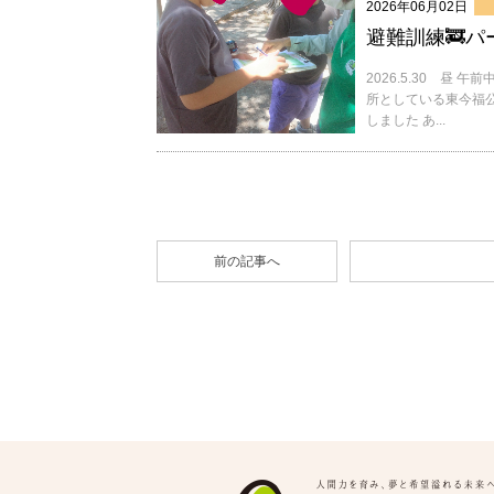
2026年06月02日
避難訓練🚒パ
2026.5.30 昼
所としている東今福公
しました あ...
前の記事へ