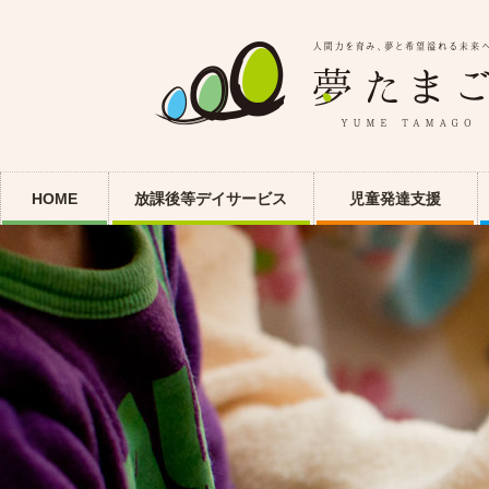
HOME
放課後等デイサービス
児童発達支援
城東古市
城東古市
城東古市第二教室
城東古市第二教室
城東古市北館教室
城東古市北館教室