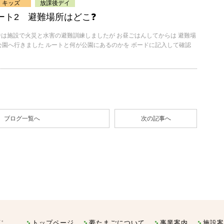
キッズ
放課後デイ
ート2 避難場所はどこ❓
 午前中は施設で火災と水害の避難訓練しましたが お昼ごはんしてからは 避難場
園へ行きました ルートと何が公園にあるのかを ボードに記入して確認
ブログ一覧へ
次の記事へ
トップページ
夢たまごについて
事業案内
施設