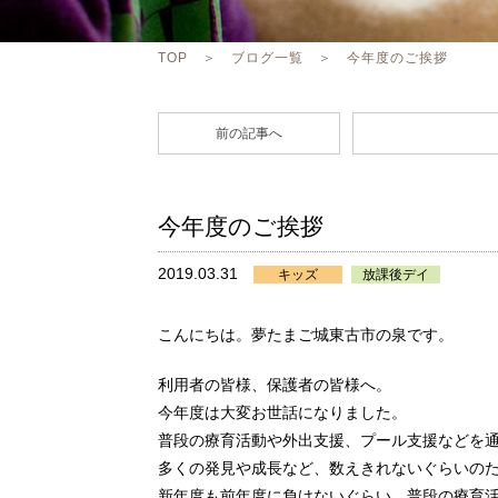
TOP
＞
ブログ一覧
＞ 今年度のご挨拶
前の記事へ
今年度のご挨拶
2019.03.31
キッズ
放課後デイ
こんにちは。夢たまご城東古市の泉です。
利用者の皆様、保護者の皆様へ。
今年度は大変お世話になりました。
普段の療育活動や外出支援、プール支援などを
多くの発見や成長など、数えきれないぐらいの
新年度も前年度に負けないぐらい、普段の療育