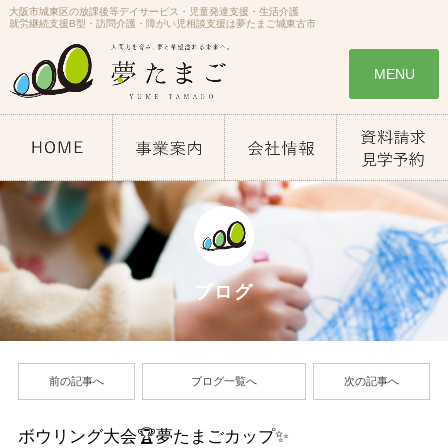
大阪市城東区の放課後等デイサービス・児童発達支援・生活介護
就労継続支援B型・訪問介護・障がい児相談支援は夢たまご城東古市
MENU
ブログ
前の記事へ
ブログ一覧へ
次の記事へ
ボウリング大会🏆夢たまごカップ✨