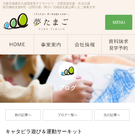
大阪市城東区の放課後等デイサービス・児童発達支援・生活介護
就労継続支援B型・訪問介護・障がい児相談支援は夢たまご城東古市
MENU
ブログ
前の記事へ
ブログ一覧へ
次の記事へ
キャタピラ遊び＆運動サーキット